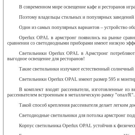
Вкладки
В современном мире освещение кафе и ресторанов игра
Поэтому владельцы стильных и популярных заведений
Один из самых популярных вариантов – устройство об
Operlux OPAL в армстронг появились на рынке срав
сравнении со светодиодными приборами имеют низкую эффе
Светильники Operlux OPAL в Армстронг потребляют в
выгодное освещение для ресторанов!
Такие светильники излучают естественный солнечный 
Светильники Operlux OPAL имеют размер 595 и монтир
В комплект входят рассеиватели, изготовленные из 
рассеивателем встроенным в металлическую рамку "опал/R".
Такой способ крепления рассеивателя делает легким дос
Светодиодные светильники для потолка армстронг под
Корпус светильника Operlux OPAL устойчив к физичес