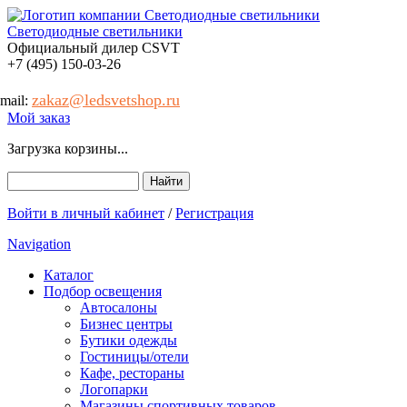
Светодиодные светильники
Официальный дилер CSVT
+7 (495) 150-03-26
zakaz@ledsvetshop.ru
-mail:
Мой заказ
Загрузка корзины...
Найти
Форма поиска
Войти в личный кабинет
/
Регистрация
Navigation
Каталог
Подбор освещения
Автосалоны
Бизнес центры
Бутики одежды
Гостиницы/отели
Кафе, рестораны
Логопарки
Магазины спортивных товаров