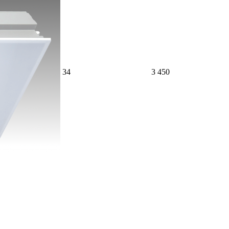
34
3 450