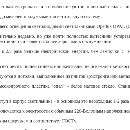
ет важную роль: если в помещение уютно, приятный ненавязчивый
 до мелочей продумывают осветительную систему.
щего освещения светодиодными светильниками Operlux OPAL (О
нительно недавно, но уже почти полностью вытеснили устаре
ктивность и являются более дорогими в обслуживании.
 2,5 раза меньше электрической энергии, чем лампочки с "э
свет без излишней синевы или желтизны, не искажает цветовосп
уются в потолки, выполненные из плиток армстронга или метал
высокопрочного пластика "опал" – белое матовое стекло. Ст
туп в корпус светильника – в основном это необходимо 1-2 раза
ключаются к электросети с обычным 220-Вольтным напряжением 
ким нагрузкам и соответствует ГОСТу.