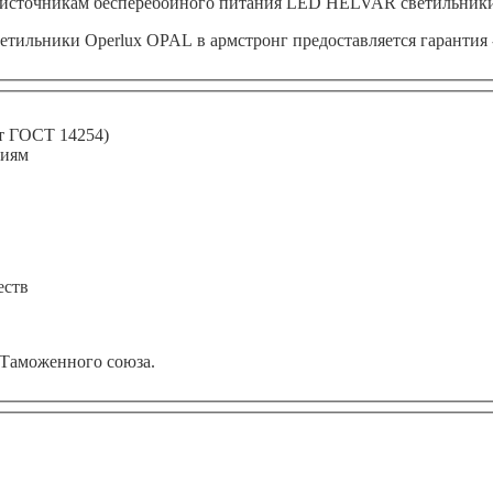
и источникам бесперебойного питания LED HELVAR светильники 
етильники Operlux OPAL в армстронг предоставляется гарантия -
ет ГОСТ 14254)
виям
еств
 Таможенного союза.